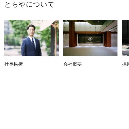
とらやについて
社長挨拶
会社概要
採