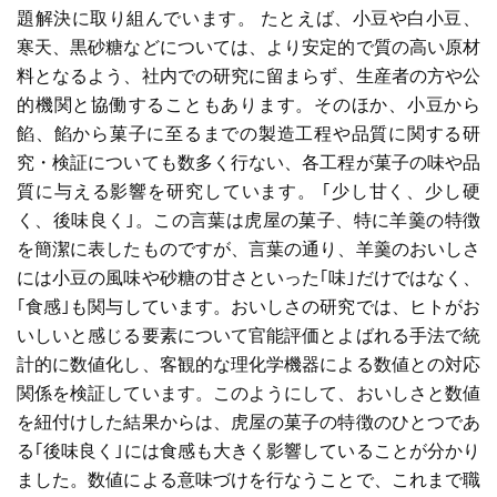
題解決に取り組んでいます。 たとえば、小豆や白小豆、
寒天、黒砂糖などについては、より安定的で質の高い原材
料となるよう、社内での研究に留まらず、生産者の方や公
的機関と協働することもあります。そのほか、小豆から
餡、餡から菓子に至るまでの製造工程や品質に関する研
究・検証についても数多く行ない、各工程が菓子の味や品
質に与える影響を研究しています。 ｢少し甘く、少し硬
く、後味良く｣。この言葉は虎屋の菓子、特に羊羹の特徴
を簡潔に表したものですが、言葉の通り、羊羹のおいしさ
には小豆の風味や砂糖の甘さといった｢味｣だけではなく、
｢食感｣も関与しています。おいしさの研究では、ヒトがお
いしいと感じる要素について官能評価とよばれる手法で統
計的に数値化し、客観的な理化学機器による数値との対応
関係を検証しています。このようにして、おいしさと数値
を紐付けした結果からは、虎屋の菓子の特徴のひとつであ
る｢後味良く｣には食感も大きく影響していることが分かり
ました。数値による意味づけを行なうことで、これまで職