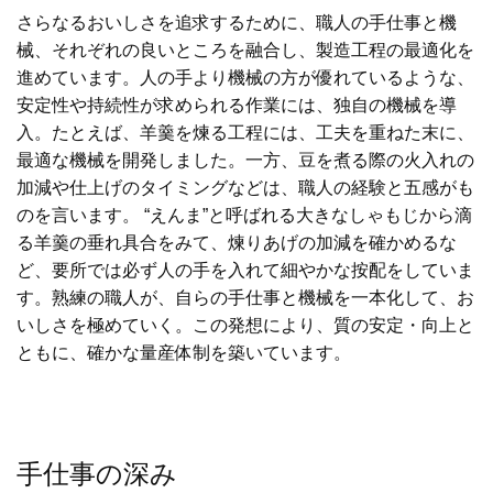
さらなるおいしさを追求するために、職人の手仕事と機
械、それぞれの良いところを融合し、製造工程の最適化を
進めています。人の手より機械の方が優れているような、
安定性や持続性が求められる作業には、独自の機械を導
入。たとえば、羊羹を煉る工程には、工夫を重ねた末に、
最適な機械を開発しました。一方、豆を煮る際の火入れの
加減や仕上げのタイミングなどは、職人の経験と五感がも
のを言います。 “えんま”と呼ばれる大きなしゃもじから滴
る羊羹の垂れ具合をみて、煉りあげの加減を確かめるな
ど、要所では必ず人の手を入れて細やかな按配をしていま
す。熟練の職人が、自らの手仕事と機械を一本化して、お
いしさを極めていく。この発想により、質の安定・向上と
ともに、確かな量産体制を築いています。
手仕事の深み