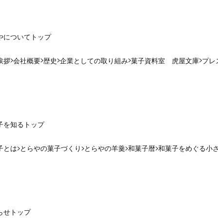
やについて
トップ
挨拶
会社概要
歴史
企業としての取り組み
菓子資料室 虎屋文庫
プレ
子を知る
トップ
子とは
とらやの菓子づくり
とらやの羊羹
和菓子暦
和菓子をめぐる小
らせ
トップ