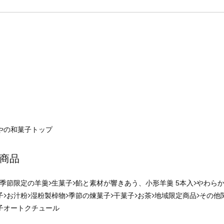
やの和菓子
トップ
商品
季節限定の羊羹
生菓子
餡と素材が響きあう、小形羊羹 5本入
やわらか
子
お汁粉
湿粉製棹物
季節の煉菓子
干菓子
お茶
地域限定商品
その他
子オートクチュール