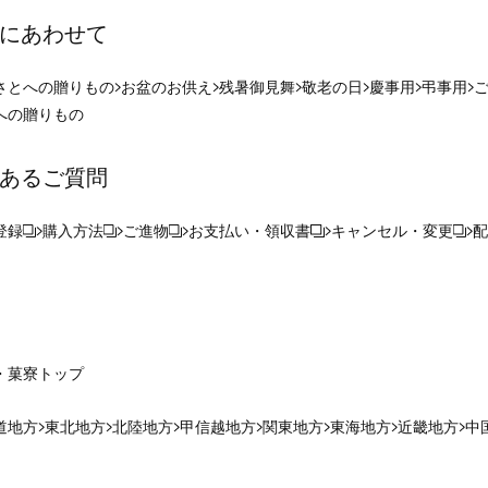
にあわせて
さとへの贈りもの
お盆のお供え
残暑御見舞
敬老の日
慶事用
弔事用
への贈りもの
あるご質問
登録
購入方法
ご進物
お支払い・領収書
キャンセル・変更
配
・菓寮
トップ
道地方
東北地方
北陸地方
甲信越地方
関東地方
東海地方
近畿地方
中