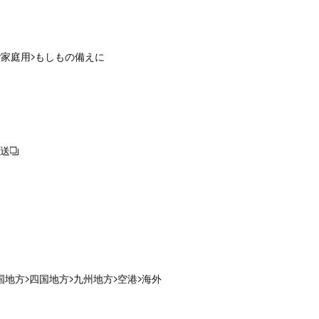
ご家庭用
もしもの備えに
送
国地方
四国地方
九州地方
空港
海外