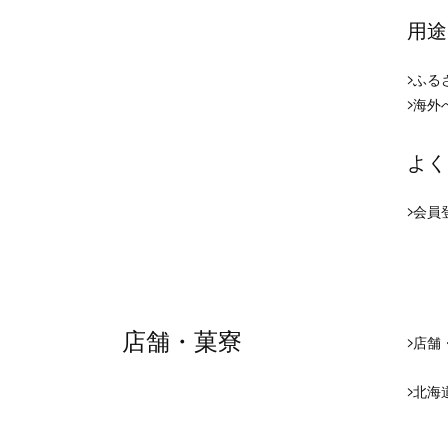
用途
ふる
海外
よく
会員
店舗・菓寮
店舗
北海