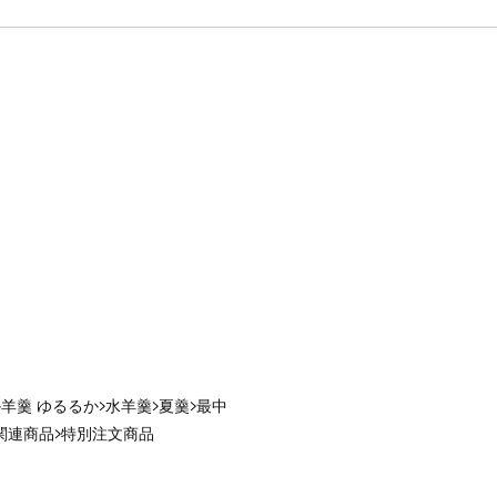
羊羹 ゆるるか
水羊羹
夏羹
最中
関連商品
特別注文商品