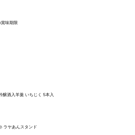
の賞味期限
吟醸酒入羊羹 いちじく 5本入
トラヤあんスタンド