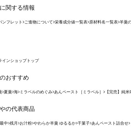
に関する情報
パンフレット
ご進物について
栄養成分値一覧表
原材料名一覧表
羊羹
ラインショップ
トップ
のおすすめ
羹
夏羹
海
ミラベルのめぐみ
あんペースト［ミラベル］
【完売】純米
やの代表商品
最中
残月
お汁粉
やわらか羊羹 ゆるるか
干菓子
あんペースト詰合せ