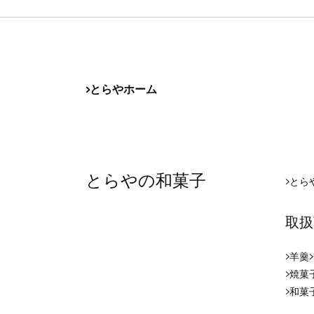
とらやホーム
とらやの和菓子
とら
取扱
羊羹
焼菓
和菓