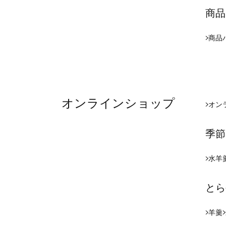
商品
商品
オンラインショップ
オン
季節
水羊
とら
羊羹