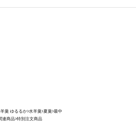
羊羹 ゆるるか
水羊羹
夏羹
最中
関連商品
特別注文商品