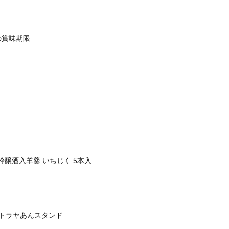
の賞味期限
吟醸酒入羊羹 いちじく 5本入
トラヤあんスタンド