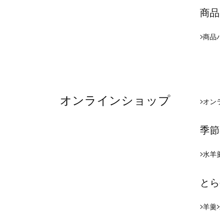
商品
商品
オンラインショップ
オン
季節
水羊
とら
羊羹