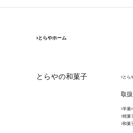
とらやホーム
とらやの和菓子
とら
取扱
羊羹
焼菓
和菓