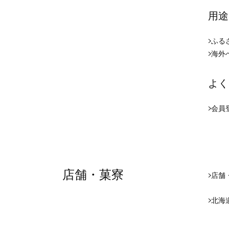
用途
ふる
海外
よく
会員
店舗・菓寮
店舗
北海