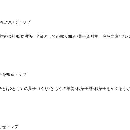
やについて
トップ
挨拶
会社概要
歴史
企業としての取り組み
菓子資料室 虎屋文庫
プレ
子を知る
トップ
子とは
とらやの菓子づくり
とらやの羊羹
和菓子暦
和菓子をめぐる小
らせ
トップ