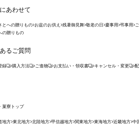
にあわせて
さとへの贈りもの
お盆のお供え
残暑御見舞
敬老の日
慶事用
弔事用
への贈りもの
あるご質問
登録
購入方法
ご進物
お支払い・領収書
キャンセル・変更
配
・菓寮
トップ
道地方
東北地方
北陸地方
甲信越地方
関東地方
東海地方
近畿地方
中