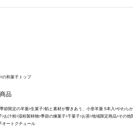
やの和菓子
トップ
商品
季節限定の羊羹
生菓子
餡と素材が響きあう、小形羊羹 5本入
やわらか
子
お汁粉
湿粉製棹物
季節の煉菓子
干菓子
お茶
地域限定商品
その他
子オートクチュール