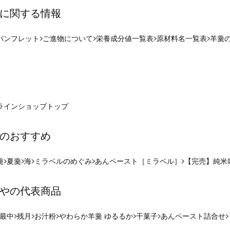
に関する情報
パンフレット
ご進物について
栄養成分値一覧表
原材料名一覧表
羊羹
ラインショップ
トップ
のおすすめ
羹
夏羹
海
ミラベルのめぐみ
あんペースト［ミラベル］
【完売】純米
やの代表商品
最中
残月
お汁粉
やわらか羊羹 ゆるるか
干菓子
あんペースト詰合せ