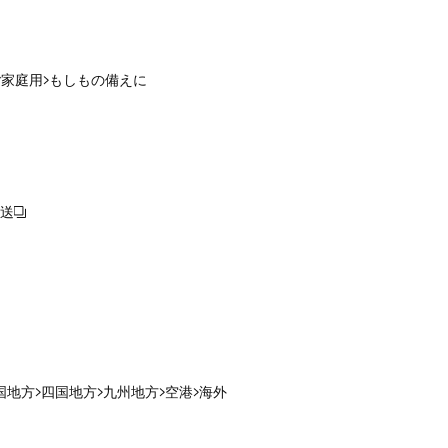
ご家庭用
もしもの備えに
送
国地方
四国地方
九州地方
空港
海外