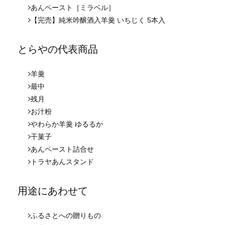
あんペースト［ミラベル］
【完売】純米吟醸酒入羊羹 いちじく 5本入
とらやの代表商品
羊羹
最中
残月
お汁粉
やわらか羊羹 ゆるるか
干菓子
あんペースト詰合せ
トラヤあんスタンド
用途にあわせて
ふるさとへの贈りもの