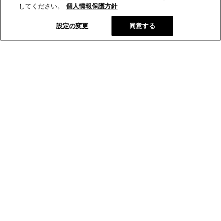
してください。
個人情報保護方針
設定の変更
同意する
とらやオンラインショップから、新商品や季節の菓子などの情報
をお届けします。
メールマガジン登録
とらやの和菓子
オンラインショップ
店舗･菓寮