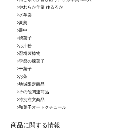
やわらか羊羹 ゆるるか
水羊羹
夏羹
最中
焼菓子
お汁粉
湿粉製棹物
季節の煉菓子
干菓子
お茶
地域限定商品
その他関連商品
特別注文商品
和菓子オートクチュール
商品に関する情報