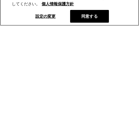
してください。
個人情報保護方針
設定の変更
同意する
とらやオンラインショップから、新商品や季節の菓子などの情報
をお届けします。
メールマガジン登録
とらやの和菓子
オンラインショップ
店舗･菓寮