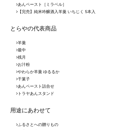
あんペースト［ミラベル］
【完売】純米吟醸酒入羊羹 いちじく 5本入
とらやの代表商品
羊羹
最中
残月
お汁粉
やわらか羊羹 ゆるるか
干菓子
あんペースト詰合せ
トラヤあんスタンド
用途にあわせて
ふるさとへの贈りもの