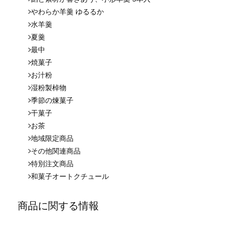
やわらか羊羹 ゆるるか
水羊羹
夏羹
最中
焼菓子
お汁粉
湿粉製棹物
季節の煉菓子
干菓子
お茶
地域限定商品
その他関連商品
特別注文商品
和菓子オートクチュール
商品に関する情報