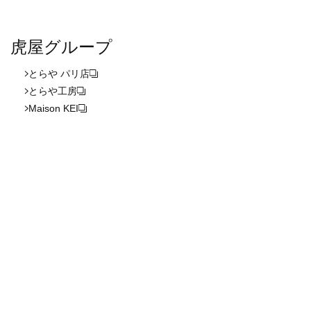
虎屋グループ
とらや パリ店
とらや工房
Maison KEI