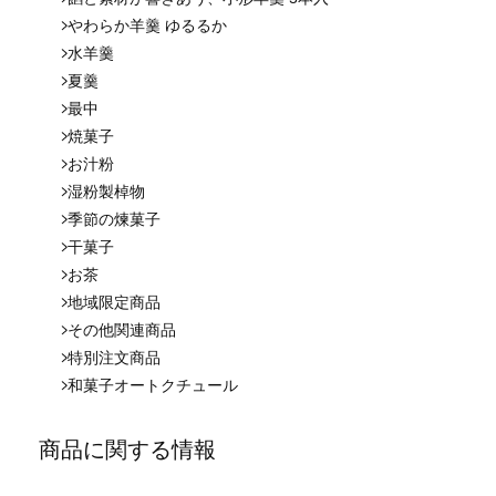
やわらか羊羹 ゆるるか
水羊羹
夏羹
最中
焼菓子
お汁粉
湿粉製棹物
季節の煉菓子
干菓子
お茶
地域限定商品
その他関連商品
特別注文商品
和菓子オートクチュール
商品に関する情報