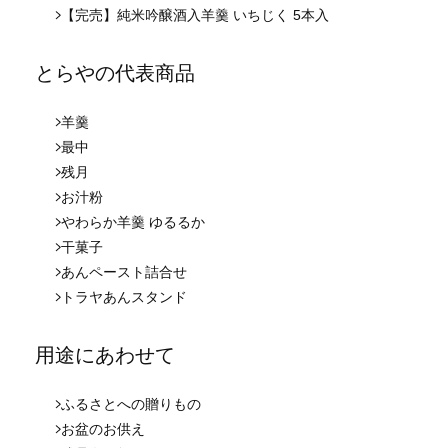
【完売】純米吟醸酒入羊羹 いちじく 5本入
とらやの代表商品
羊羹
最中
残月
お汁粉
やわらか羊羹 ゆるるか
干菓子
あんペースト詰合せ
トラヤあんスタンド
用途にあわせて
ふるさとへの贈りもの
お盆のお供え