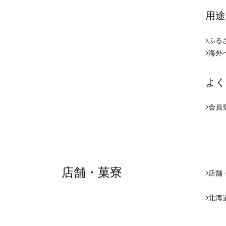
用途
ふる
海外
よく
会員
店舗・菓寮
店舗
北海