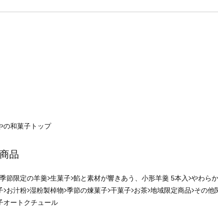
やの和菓子
トップ
商品
季節限定の羊羹
生菓子
餡と素材が響きあう、小形羊羹 5本入
やわらか
子
お汁粉
湿粉製棹物
季節の煉菓子
干菓子
お茶
地域限定商品
その他
子オートクチュール