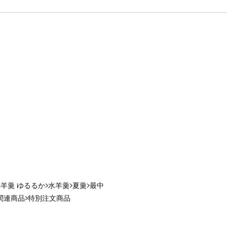
羊羹 ゆるるか
水羊羹
夏羹
最中
関連商品
特別注文商品