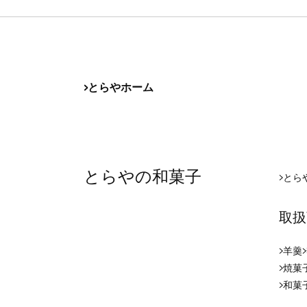
とらやホーム
とらやの和菓子
とら
取扱
羊羹
焼菓
和菓