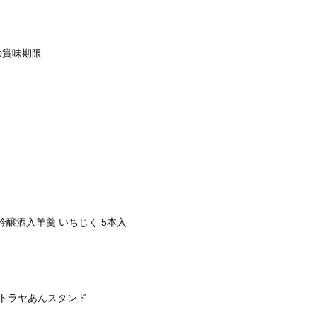
の賞味期限
吟醸酒入羊羹 いちじく 5本入
トラヤあんスタンド