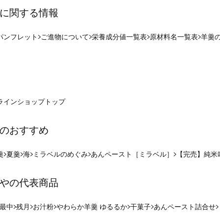
に関する情報
パンフレット
ご進物について
栄養成分値一覧表
原材料名一覧表
羊羹
ラインショップ
トップ
のおすすめ
羹
夏羹
海
ミラベルのめぐみ
あんペースト［ミラベル］
【完売】純米
やの代表商品
最中
残月
お汁粉
やわらか羊羹 ゆるるか
干菓子
あんペースト詰合せ