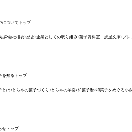
やについて
トップ
挨拶
会社概要
歴史
企業としての取り組み
菓子資料室 虎屋文庫
プレ
子を知る
トップ
子とは
とらやの菓子づくり
とらやの羊羹
和菓子暦
和菓子をめぐる小
らせ
トップ