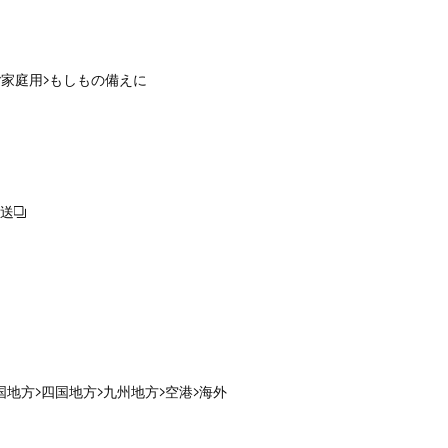
ご家庭用
もしもの備えに
送
国地方
四国地方
九州地方
空港
海外