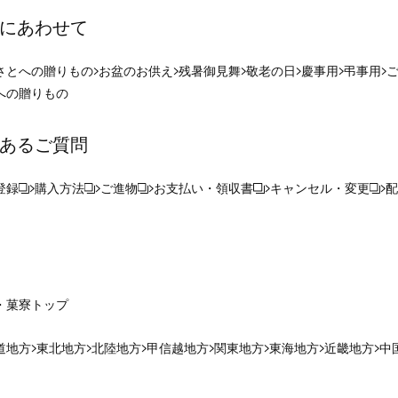
にあわせて
さとへの贈りもの
お盆のお供え
残暑御見舞
敬老の日
慶事用
弔事用
への贈りもの
あるご質問
登録
購入方法
ご進物
お支払い・領収書
キャンセル・変更
配
・菓寮
トップ
道地方
東北地方
北陸地方
甲信越地方
関東地方
東海地方
近畿地方
中