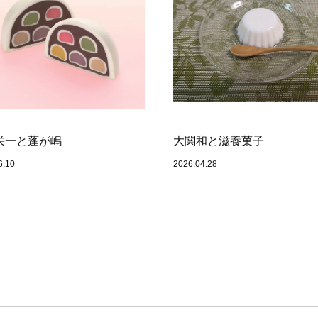
栄一と蓬が嶋
大関和と滋養菓子
6.10
2026.04.28