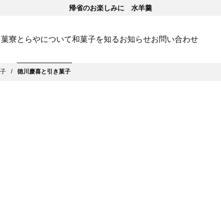
帰省のお楽しみに 水羊羹
･菓寮
とらやについて
和菓子を知る
お知らせ
お問い合わせ
子
徳川慶喜と引き菓子