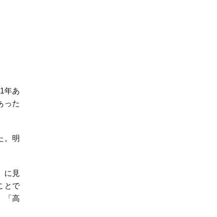
1年あ
あった
た。明
』に見
ことで
、「高