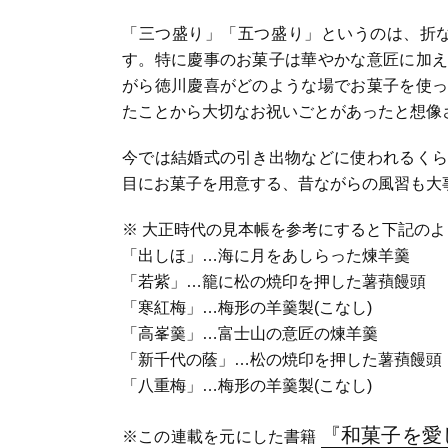
「三つ盛り」「五つ盛り」というのは、折な
す。特に慶事のお菓子は華やかな意匠に加え
がら徳川慶喜がどのような場でお菓子を使っ
たことから大切なお祝いごとがあったと想像
今では結婚式の引き出物などに使われるくら
目にお菓子を用意する、昔ながらの風習も大
※ 大正時代の見本帳を参考にすると下記の
「出しほ」…海に月をあしらった煉羊羹
「若紫」…籠に松の焼印を押した薯蕷饅頭
「寒紅梅」…梅形の羊羹製(こなし)
「高峯羹」…富士山の意匠の煉羊羹
「新千代の蔭」…松の焼印を押した薯蕷饅頭
「八重梅」…梅形の羊羹製(こなし)
『和菓子を愛
※この連載を元にした書籍