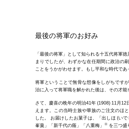
最後の将軍のお好み
「最後の将軍」として知られる十五代将軍徳川慶
まりでしたが、わずかな在任期間に政治の刷
ことをうかがわせます。もし平和な時代であ
将軍ということで無骨な想像をしがちですが
治に入って将軍職を解かれた後は、その才能
さて、慶喜の晩年の明治41年 (1908) 1
えます。この当時士族や華族のご注文のほと
した。 お届けしたお菓子は、「出しほ (い
※
峯羹」「新千代の蔭」「八重梅」
を三つ盛