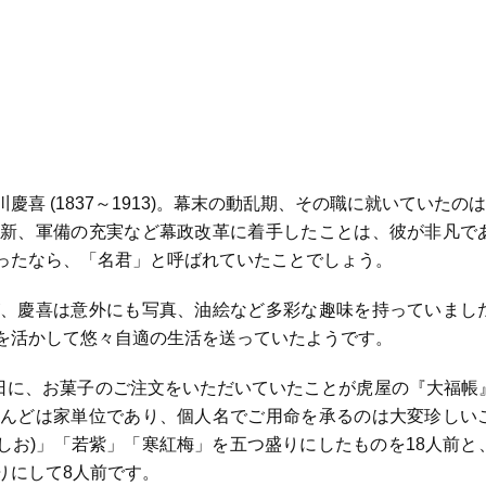
喜 (1837～1913)。幕末の動乱期、その職に就いていたのは
新、軍備の充実など幕政改革に着手したことは、彼が非凡で
ったなら、「名君」と呼ばれていたことでしょう。
、慶喜は意外にも写真、油絵など多彩な趣味を持っていまし
を活かして悠々自適の生活を送っていたようです。
1月12日に、お菓子のご注文をいただいていたことが虎屋の『大福帳
んどは家単位であり、個人名でご用命を承るのは大変珍しい
でしお)」「若紫」「寒紅梅」を五つ盛りにしたものを18人前と
りにして8人前です。