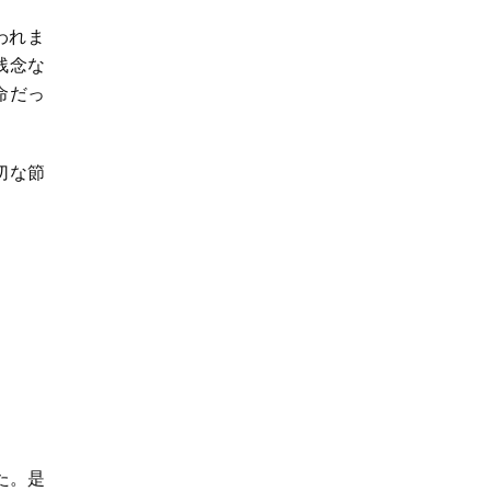
われま
残念な
命だっ
切な節
た。是