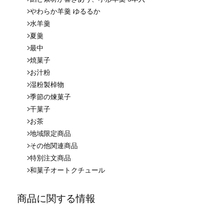
やわらか羊羹 ゆるるか
水羊羹
夏羹
最中
焼菓子
お汁粉
湿粉製棹物
季節の煉菓子
干菓子
お茶
地域限定商品
その他関連商品
特別注文商品
和菓子オートクチュール
商品に関する情報