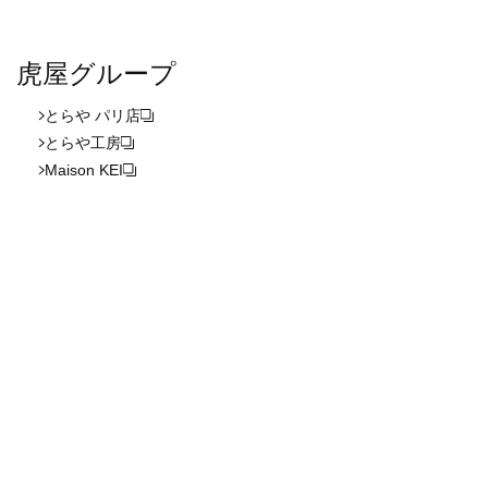
虎屋グループ
とらや パリ店
とらや工房
Maison KEI