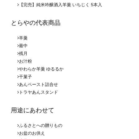
【完売】純米吟醸酒入羊羹 いちじく 5本入
とらやの代表商品
羊羹
最中
残月
お汁粉
やわらか羊羹 ゆるるか
干菓子
あんペースト詰合せ
トラヤあんスタンド
用途にあわせて
ふるさとへの贈りもの
お盆のお供え