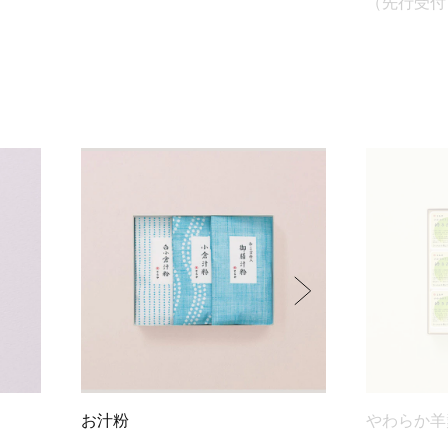
（先行受付
お汁粉
やわらか羊