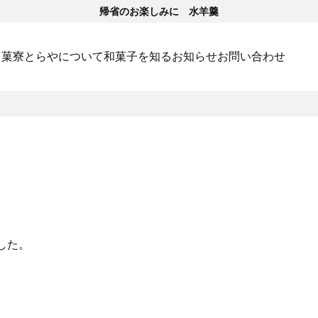
帰省のお楽しみに 水羊羹
･菓寮
とらやについて
和菓子を知る
お知らせ
お問い合わせ
した。