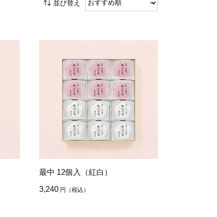
並び替え
最中 12個入（紅白）
3,240
円
（税込）