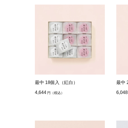
最中 18個入（紅白）
最中 
4,644
6,048
円
（税込）