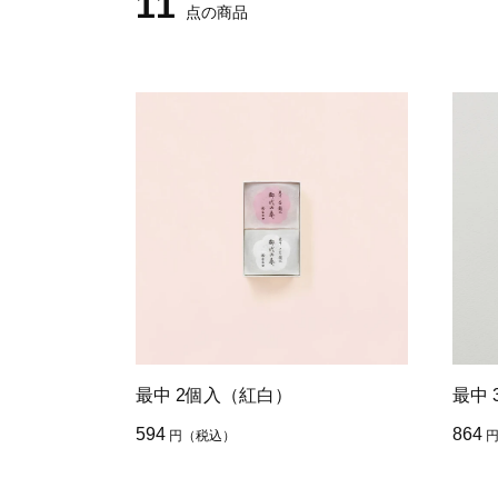
11
点の商品
最中 2個入（紅白）
最中 
594
864
円
（税込）