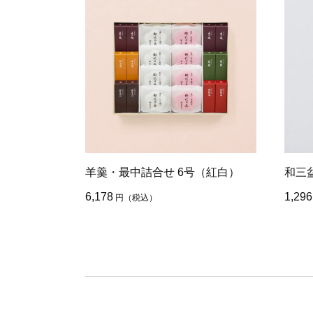
羊羹・最中詰合せ 6号（紅白）
和三盆
6,178
1,296
円
（税込）