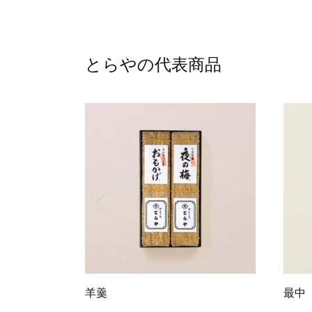
とらやの代表商品
羊羹
最中