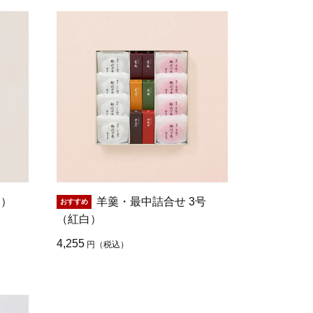
白）
羊羹・最中詰合せ 3号
（紅白）
4,255
円
（税込）