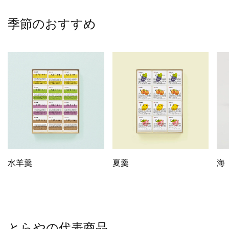
季節のおすすめ
水羊羹
夏羹
海
とらやの代表商品