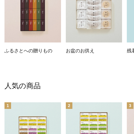
ふるさとへの贈りもの
お盆のお供え
残
人気の商品
1
2
3