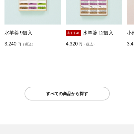
水羊羹 9個入
水羊羹 12個入
小
3,240
4,320
3,4
円
（税込）
円
（税込）
すべての商品から探す