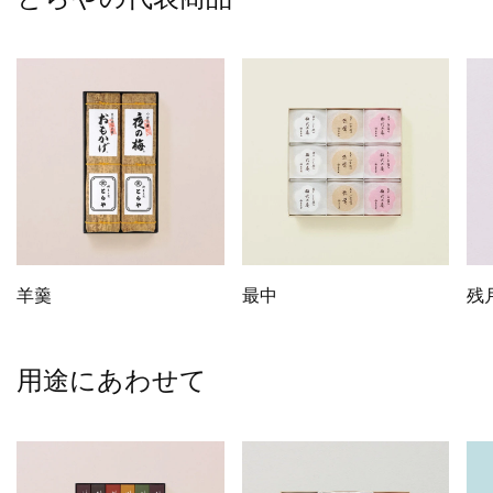
羊羹
最中
残
用途にあわせて