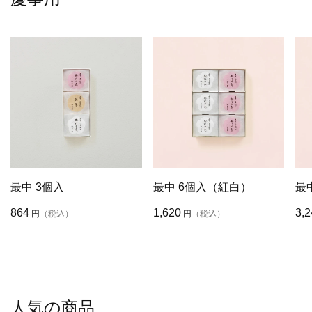
最中 3個入
最中 6個入（紅白）
最
864
1,620
3,2
円
（税込）
円
（税込）
人気の商品