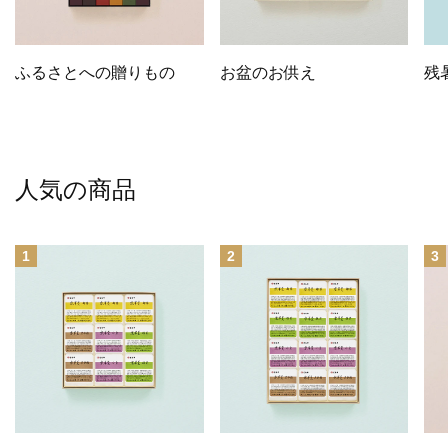
ふるさとへの贈りもの
お盆のお供え
残
人気の商品
1
2
3