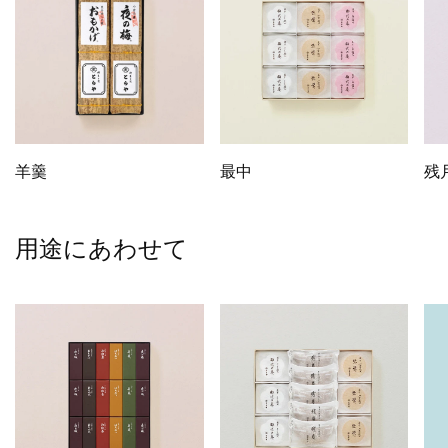
羊羹
最中
残
用途にあわせて