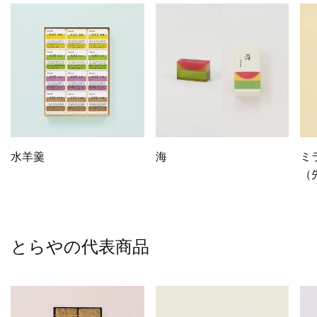
水羊羹
海
ミ
（
とらやの代表商品