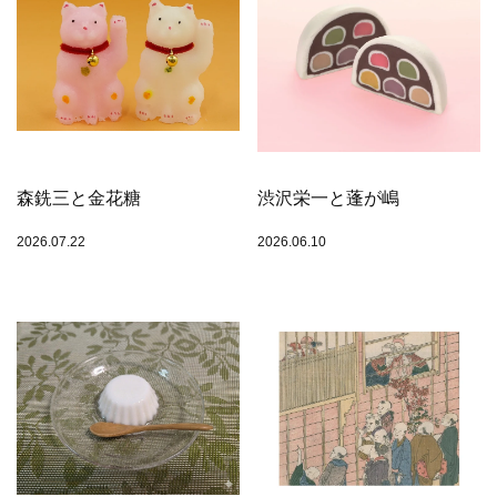
森銑三と金花糖
渋沢栄一と蓬が嶋
2026.07.22
2026.06.10