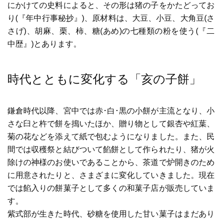
にかけての史料によると、その形は猪の子をかたどってお
り(『年中行事秘抄』)、原材料は、大豆、小豆、大角豆(さ
さげ)、胡麻、栗、柿、糖(あめ)の七種類の粉を使う(『二
中歴』)とあります。
時代とともに変化する「亥の子餅」
鎌倉時代以降、宮中では赤･白･黒の小餅が主流となり、小
さな臼と杵で餅を搗いたほか、贈り物として銀杏や紅葉、
菊の花などを添えて紙で包むようになりました。また、民
間では収穫祭と結びついて餡餅として作られたり、猪が火
除けの神様のお使いであることから、茶道で炉開きのため
に用意されたりと、さまざまに変化していきました。現在
では餡入りの餅菓子として多くの和菓子店が販売していま
す。
紫式部が生きた時代、砂糖を使用した甘い菓子はまだあり