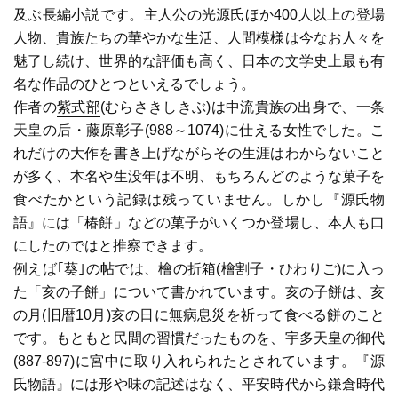
及ぶ長編小説です。主人公の光源氏ほか400人以上の登場
人物、貴族たちの華やかな生活、人間模様は今なお人々を
魅了し続け、世界的な評価も高く、日本の文学史上最も有
名な作品のひとつといえるでしょう。
作者の
紫式部
(むらさきしきぶ)は中流貴族の出身で、一条
天皇の后・藤原彰子(988～1074)に仕える女性でした。こ
れだけの大作を書き上げながらその生涯はわからないこと
が多く、本名や生没年は不明、もちろんどのような菓子を
食べたかという記録は残っていません。しかし『源氏物
語』には「椿餅」などの菓子がいくつか登場し、本人も口
にしたのではと推察できます。
例えば｢葵｣の帖では、檜の折箱(檜割子・ひわりご)に入っ
た「亥の子餅」について書かれています。亥の子餅は、亥
の月(旧暦10月)亥の日に無病息災を祈って食べる餅のこと
です。もともと民間の習慣だったものを、宇多天皇の御代
(887-897)に宮中に取り入れられたとされています。『源
氏物語』には形や味の記述はなく、平安時代から鎌倉時代