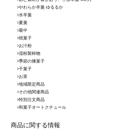
やわらか羊羹 ゆるるか
水羊羹
夏羹
最中
焼菓子
お汁粉
湿粉製棹物
季節の煉菓子
干菓子
お茶
地域限定商品
その他関連商品
特別注文商品
和菓子オートクチュール
商品に関する情報