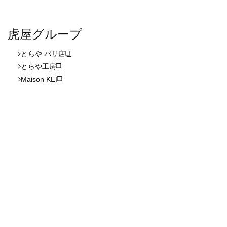
虎屋グループ
とらや パリ店
とらや工房
Maison KEI