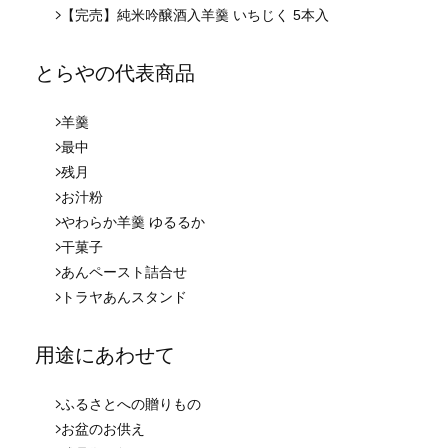
【完売】純米吟醸酒入羊羹 いちじく 5本入
とらやの代表商品
羊羹
最中
残月
お汁粉
やわらか羊羹 ゆるるか
干菓子
あんペースト詰合せ
トラヤあんスタンド
用途にあわせて
ふるさとへの贈りもの
お盆のお供え