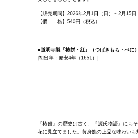
【販売期間】2026年2月1日（日）～2月15
【価 格】540円（税込）
■
道明寺製『椿餅・紅』（つばきもち・べに
[初出年：慶安4年（1651）]
『椿餅』の歴史は古く、『源氏物語』にもそ
花に見立てました。黄身餡の上品な味わいも