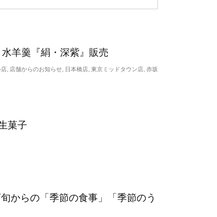
入 水羊羹『絹・深紫』販売
帝国ホテル店, 店舗からのお知らせ, 日本橋店, 東京ミッドタウン店, 赤坂
売生菓子
月下旬からの「季節の食事」「季節のう