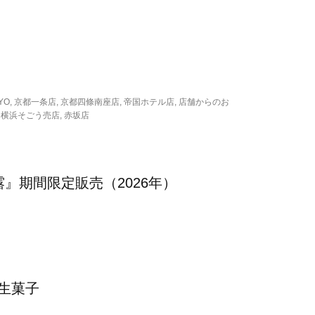
 TOKYO, 京都一条店, 京都四條南座店, 帝国ホテル店, 店舗からのお
 横浜そごう売店, 赤坂店
』期間限定販売（2026年）
売生菓子