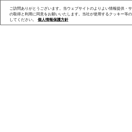
ご訪問ありがとうございます。当ウェブサイトのよりよい情報提供・サ
の取得と利用に同意をお願いいたします。当社が使用するクッキー等の
してください。
個人情報保護方針
とらやの和菓子
オンラインショップ
店舗･菓寮
とらやにつ
商品パンフレット
採用情報
Instagram
特定商取引法に基づく表示
著作権
個人情報保護方針
カス
虎屋グループのご案内