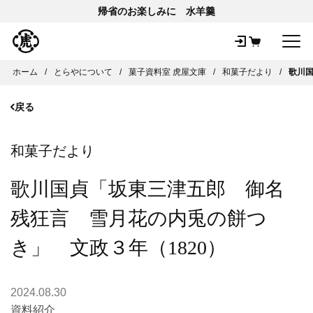
帰省のお楽しみに 水羊羹
メ
ホーム
とらやについて
菓子資料室 虎屋文庫
和菓子だより
歌川国
戻る
和菓子だより
歌川国貞「坂東三津五郎 御名
残狂言 雪月花の内兎の餅つ
き」 文政３年（1820）
2024.08.30
資料紹介