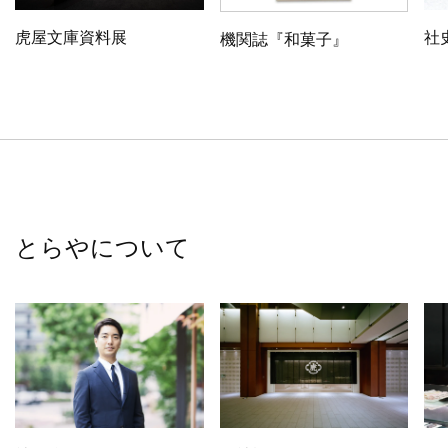
虎屋文庫資料展
社
機関誌『和菓子』
とらやについて