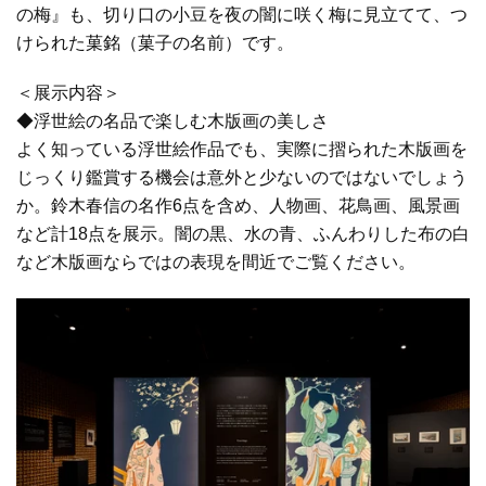
の梅』も、切り口の小豆を夜の闇に咲く梅に見立てて、つ
けられた菓銘（菓子の名前）です。
＜展示内容＞
◆浮世絵の名品で楽しむ木版画の美しさ
よく知っている浮世絵作品でも、実際に摺られた木版画を
じっくり鑑賞する機会は意外と少ないのではないでしょう
か。鈴木春信の名作6点を含め、人物画、花鳥画、風景画
など計18点を展示。闇の黒、水の青、ふんわりした布の白
など木版画ならではの表現を間近でご覧ください。