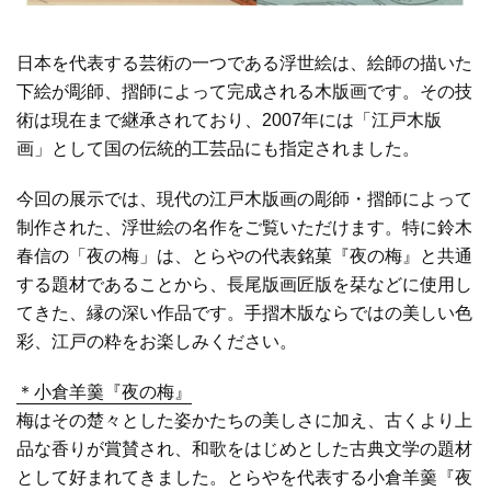
日本を代表する芸術の一つである浮世絵は、絵師の描いた
下絵が彫師、摺師によって完成される木版画です。その技
術は現在まで継承されており、2007年には「江戸木版
画」として国の伝統的工芸品にも指定されました。
今回の展示では、現代の江戸木版画の彫師・摺師によって
制作された、浮世絵の名作をご覧いただけます。特に鈴木
春信の「夜の梅」は、とらやの代表銘菓『夜の梅』と共通
する題材であることから、長尾版画匠版を栞などに使用し
てきた、縁の深い作品です。手摺木版ならではの美しい色
彩、江戸の粋をお楽しみください。
＊小倉羊羹『夜の梅』
梅はその楚々とした姿かたちの美しさに加え、古くより上
品な香りが賞賛され、和歌をはじめとした古典文学の
題材
として好まれてきました。とらやを代表する小倉羊羹『夜