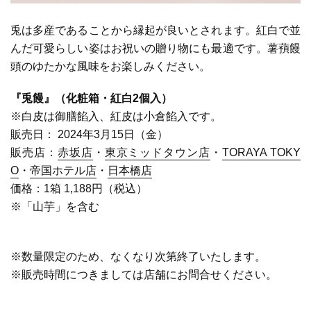
兎は多産であることから縁起が良いとされます。紅白で並
んだ可愛らしい姿はお祝いの贈り物にも最適です。薯蕷饅
頭のゆたかな風味をお楽しみください。
『兎饅』（化粧箱・紅白2個入）
※白皮は御膳餡入、紅皮は小倉餡入です。
販売日： 2024年3月15日（金）
販売店：
赤坂店
・
東京ミッドタウン店
・
TORAYA TOKY
O
・
帝国ホテル店
・
日本橋店
価格：1箱 1,188円（税込）
※
「山芋」を含む
※数量限定のため、なくなり次第終了いたします。
※
販売時間につきましては店舗にお問合せください。