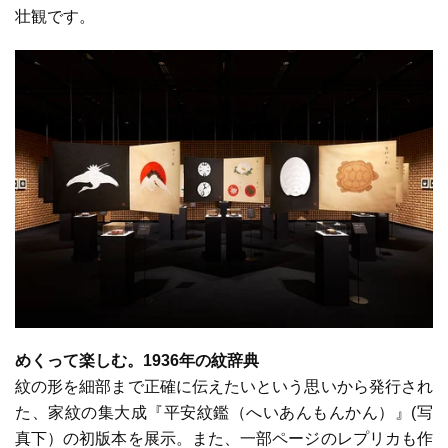
壮観です。
めくって楽しむ。1936年の紋辞典
紋の形を細部まで正確に伝えたいという思いから発行され
た、家紋の集大成『平安紋鑑（へいあんもんかん）』(写
真下）の初版本を展示。また、一部ページのレプリカも作