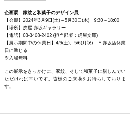
企画展 家紋と和菓子のデザイン展
【会期】
2024
年
3
月
9
日
(
土
)
～
5
月
30
日
(
木
)
9:30
～
18:00
【場所】
虎屋 赤坂ギャラリー
【電話】
03-3408-2402 (
担当部署：虎屋文庫
)
【展示期間中の休業日】
4/6(
土
)
、
5/6(
月祝
)
＊赤坂店休業
日に準じる
※入場無料
この展示をきっかけに、家紋、そして和菓子に親しんでい
ただければ幸いです。皆様のご来場をお待ちしておりま
す。