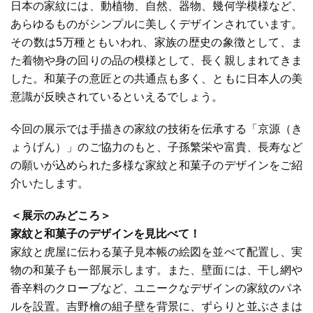
日本の家紋には、動植物、自然、器物、幾何学模様など、
あらゆるものがシンプルに美しくデザインされています。
その数は
5
万種ともいわれ、家族の歴史の象徴として、ま
た着物や身の回りの品の模様として、長く親しまれてきま
した。和菓子の意匠との共通点も多く、ともに日本人の美
意識が反映されているといえるでしょう。
今回の展示では手描きの家紋の技術を伝承する「京源（き
ょうげん）」のご協力のもと、子孫繁栄や富貴、長寿など
の願いが込められた多様な家紋と和菓子のデザインをご紹
介いたします。
＜展示のみどころ＞
家紋と和菓子のデザインを見比べて！
家紋と虎屋に伝わる菓子見本帳の絵図を並べて配置し、実
物の和菓子も一部展示します。また、壁面には、干し網や
香辛料のクローブなど、ユニークなデザインの家紋のパネ
ルを設置。吉野檜の組子壁を背景に、ずらりと並ぶさまは