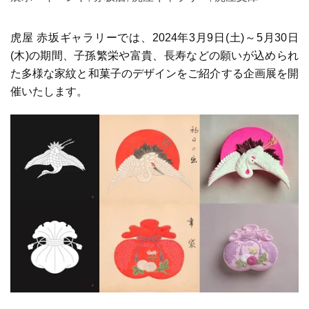
虎屋 赤坂ギャラリーでは、
2024
年
3
月
9
日
(
土
)
～
5
月
30
日
(
木
)の期間、子孫繁栄や富貴、長寿などの願いが込められ
た多様な家紋と和菓子のデザインをご紹介する企画展を開
催いたします。