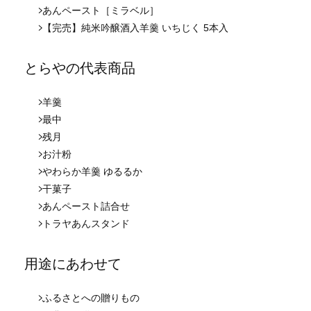
あんペースト［ミラベル］
【完売】純米吟醸酒入羊羹 いちじく 5本入
とらやの代表商品
羊羹
最中
残月
お汁粉
やわらか羊羹 ゆるるか
干菓子
あんペースト詰合せ
トラヤあんスタンド
用途にあわせて
ふるさとへの贈りもの