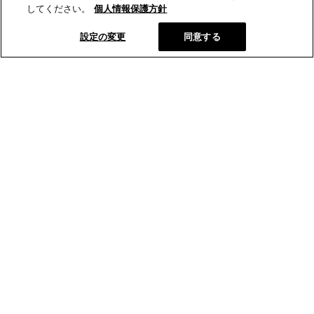
してください。
個人情報保護方針
設定の変更
同意する
とらやオンラインショップから、新商品や季節の菓子などの情報
をお届けします。
メールマガジン登録
とらやの和菓子
オンラインショップ
店舗･菓寮