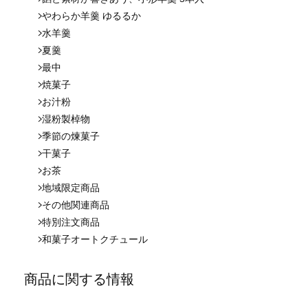
やわらか羊羹 ゆるるか
水羊羹
夏羹
最中
焼菓子
お汁粉
湿粉製棹物
季節の煉菓子
干菓子
お茶
地域限定商品
その他関連商品
特別注文商品
和菓子オートクチュール
商品に関する情報