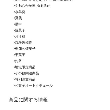
やわらか羊羹 ゆるるか
水羊羹
夏羹
最中
焼菓子
お汁粉
湿粉製棹物
季節の煉菓子
干菓子
お茶
地域限定商品
その他関連商品
特別注文商品
和菓子オートクチュール
商品に関する情報