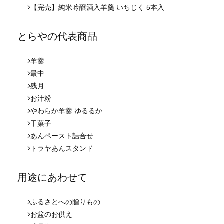
【完売】純米吟醸酒入羊羹 いちじく 5本入
とらやの代表商品
羊羹
最中
残月
お汁粉
やわらか羊羹 ゆるるか
干菓子
あんペースト詰合せ
トラヤあんスタンド
用途にあわせて
ふるさとへの贈りもの
お盆のお供え