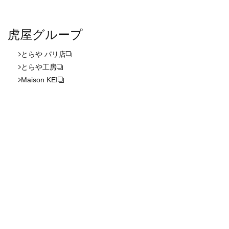
虎屋グループ
とらや パリ店
とらや工房
Maison KEI