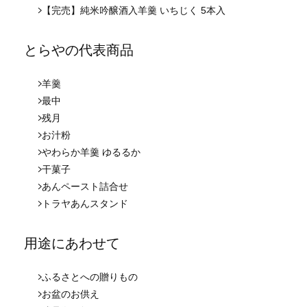
【完売】純米吟醸酒入羊羹 いちじく 5本入
とらやの代表商品
羊羹
最中
残月
お汁粉
やわらか羊羹 ゆるるか
干菓子
あんペースト詰合せ
トラヤあんスタンド
用途にあわせて
ふるさとへの贈りもの
お盆のお供え