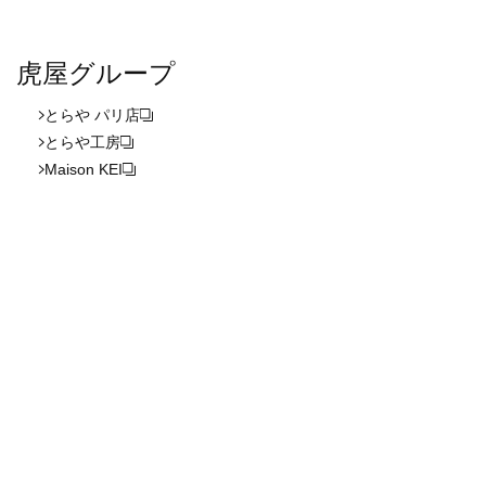
虎屋グループ
とらや パリ店
とらや工房
Maison KEI