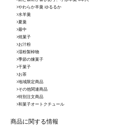
やわらか羊羹 ゆるるか
水羊羹
夏羹
最中
焼菓子
お汁粉
湿粉製棹物
季節の煉菓子
干菓子
お茶
地域限定商品
その他関連商品
特別注文商品
和菓子オートクチュール
商品に関する情報