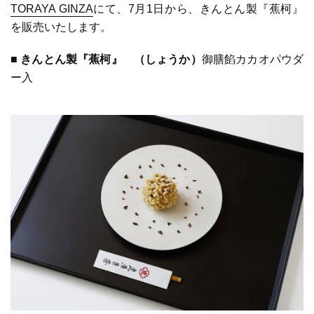
TORAYA GINZA
にて、7月1日から、きんとん製『蕉柯』
を販売いたします。
■
きんとん製
『蕉柯』 （しょうか）
御膳餡カカオパウダ
ー入