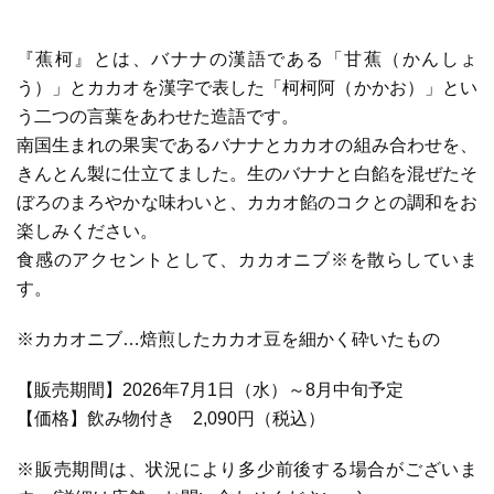
『蕉柯』とは、バナナの漢語である「甘蕉（かんしょ
う）」とカカオを漢字で表した「柯柯阿（かかお）」とい
う二つの言葉をあわせた造語です。
南国生まれの果実であるバナナとカカオの組み合わせを、
きんとん製に仕立てました。生のバナナと白餡を混ぜたそ
ぼろのまろやかな味わいと、カカオ餡のコクとの調和をお
楽しみください。
食感のアクセントとして、カカオニブ※を散らしていま
す。
※
カカオニブ…焙煎したカカオ豆を細かく砕いたもの
【販売期間】2026年7月1日（水）～8月中旬予定
【価格】飲み物付き 2,090円（税込）
※販売期間は、状況により多少前後する場合がございま