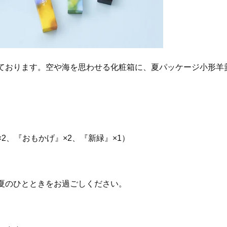
ております。空や海を思わせる化粧箱に、夏パッケージ小形羊
2、『おもかげ』×2、『新緑』×1）
夏のひとときをお過ごしください。