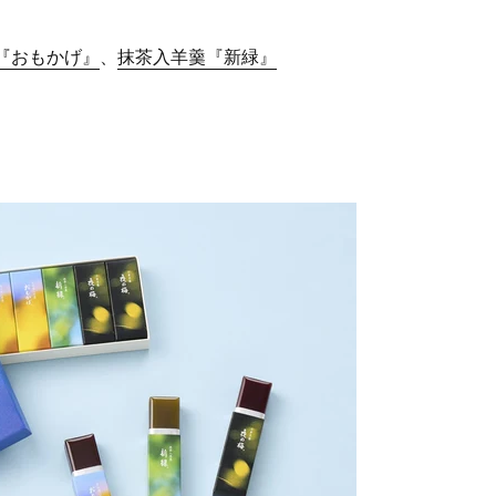
『おもかげ』
、
抹茶入羊羹『新緑』