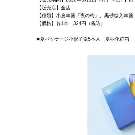
【販売店】全店
【種類】
小倉羊羹『夜の梅』
、
黒砂糖入羊羹
【価格】各1本 324円（税込）
■夏パッケージ小形羊羹5本入 夏柄化粧箱