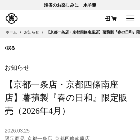
帰省のお楽しみに 水羊羹
メ
ホーム
お知らせ
【京都一条店・京都四條南座店】薯蕷製『春の日和』限定
戻る
お知らせ
【京都一条店・京都四條南座
店】薯蕷製『春の日和』限定販
売（2026年4月）
2026.03.25
限定商品
,
京都一条店
,
京都四條南座店