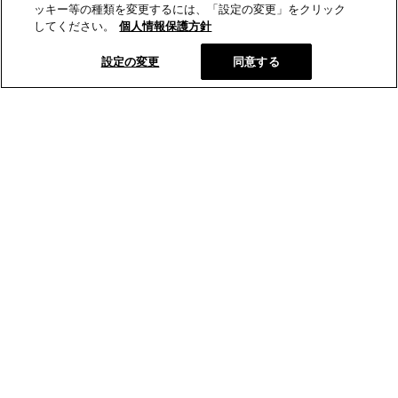
ッキー等の種類を変更するには、「設定の変更」をクリック
してください。
個人情報保護方針
設定の変更
同意する
とらやの和菓子
オンラインショップ
店舗･菓寮
とらやについて
和菓子を知る
お知らせ
お問い合わせ