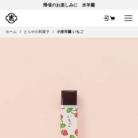
帰省のお楽しみに 水羊羹
メ
ホーム
とらやの和菓子
小形羊羹 いちご