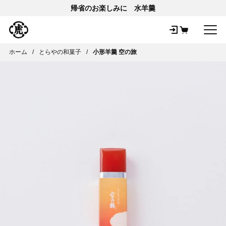
帰省のお楽しみに 水羊羹
メ
ホーム
とらやの和菓子
小形羊羹 空の旅