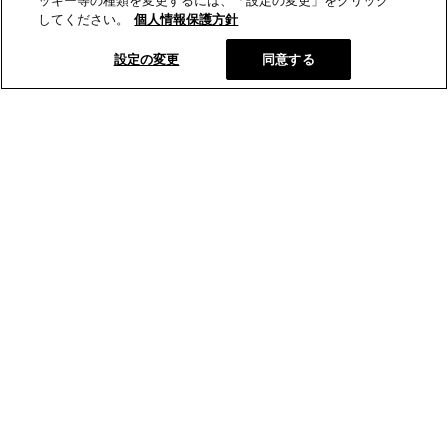
ッキー等の種類を変更するには、「設定の変更」をクリック
してください。
個人情報保護方針
設定の変更
同意する
とらやオンラインショップから、新商品や季節の菓子などの情報
をお届けします。
メールマガジン登録
とらやの和菓子
オンラインショップ
店舗･菓寮