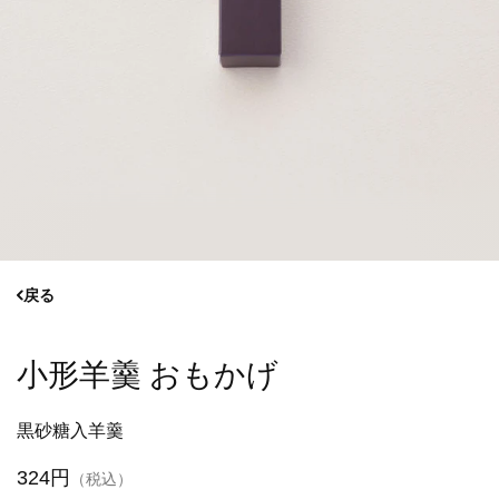
戻る
小形羊羹 おもかげ
黒砂糖入羊羹
324円
（税込）