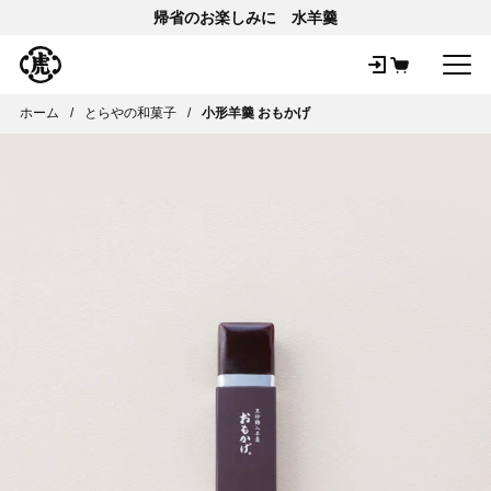
帰省のお楽しみに 水羊羹
メ
ホーム
とらやの和菓子
小形羊羹 おもかげ