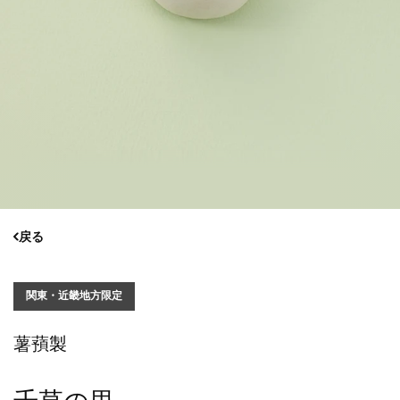
戻る
関東・近畿地方限定
薯蕷製