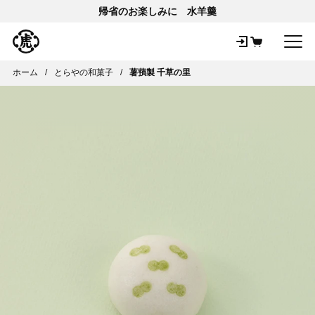
帰省のお楽しみに 水羊羹
メ
ホーム
とらやの和菓子
薯蕷製 千草の里