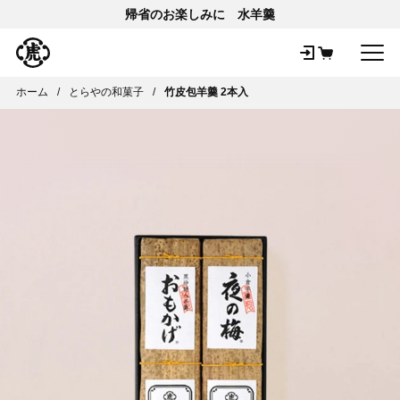
帰省のお楽しみに 水羊羹
メ
ホーム
とらやの和菓子
竹皮包羊羹 2本入