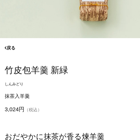
戻る
竹皮包羊羹 新緑
しんみどり
抹茶入羊羹
3,024円
（税込）
おだやかに抹茶が香る煉羊羹