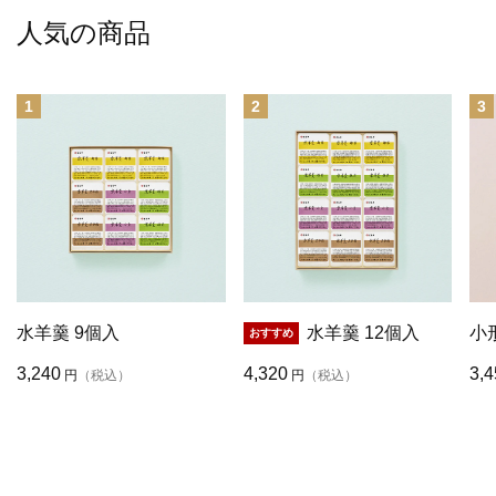
人気の商品
1
2
3
水羊羹 9個入
水羊羹 12個入
小
3,240
4,320
3,4
円
（税込）
円
（税込）