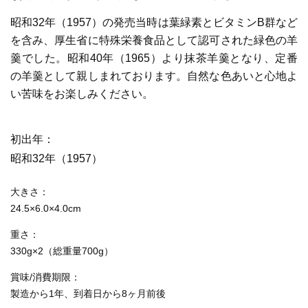
昭和32年（1957）の発売当時は葉緑素とビタミンB群など
を含み、厚生省に特殊栄養食品として認可された緑色の羊
羹でした。昭和40年（1965）より抹茶羊羹となり、定番
の羊羹として親しまれております。自然な色あいと心地よ
い苦味をお楽しみください。
初出年
昭和32年（1957）
大きさ
24.5×6.0×4.0cm
重さ
330g×2（総重量700g）
賞味/消費期限
製造から1年、到着日から8ヶ月前後