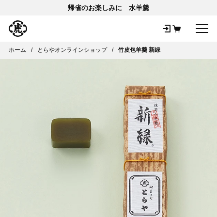
帰省のお楽しみに 水羊羹
メ
ホーム
とらやオンラインショップ
竹皮包羊羹 新緑