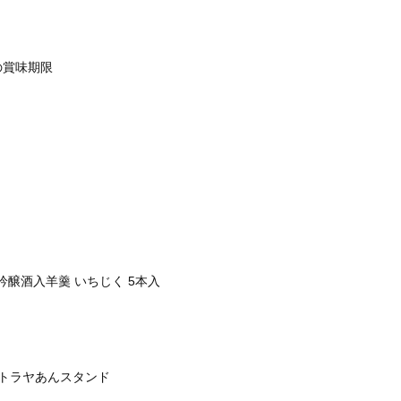
の賞味期限
吟醸酒入羊羹 いちじく 5本入
トラヤあんスタンド