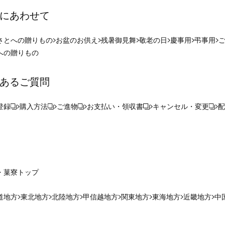
にあわせて
さとへの贈りもの
お盆のお供え
残暑御見舞
敬老の日
慶事用
弔事用
への贈りもの
あるご質問
登録
購入方法
ご進物
お支払い・領収書
キャンセル・変更
配
・菓寮
トップ
道地方
東北地方
北陸地方
甲信越地方
関東地方
東海地方
近畿地方
中