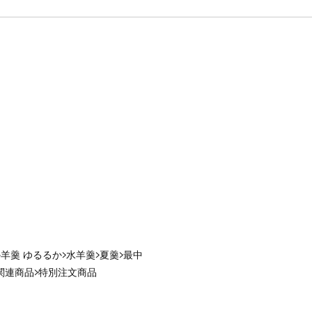
羊羹 ゆるるか
水羊羹
夏羹
最中
関連商品
特別注文商品