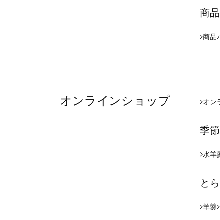
商品
商品
オンラインショップ
オン
季節
水羊
とら
羊羹