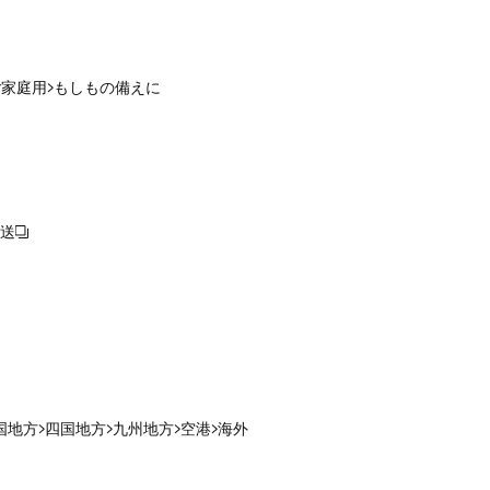
ご家庭用
もしもの備えに
送
国地方
四国地方
九州地方
空港
海外