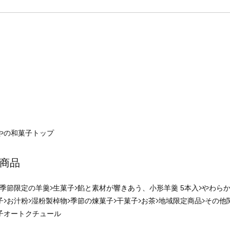
やの和菓子
トップ
商品
季節限定の羊羹
生菓子
餡と素材が響きあう、小形羊羹 5本入
やわらか
子
お汁粉
湿粉製棹物
季節の煉菓子
干菓子
お茶
地域限定商品
その他
子オートクチュール