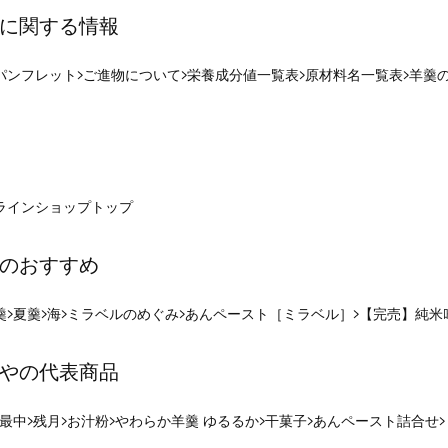
に関する情報
パンフレット
ご進物について
栄養成分値一覧表
原材料名一覧表
羊羹
ラインショップ
トップ
のおすすめ
羹
夏羹
海
ミラベルのめぐみ
あんペースト［ミラベル］
【完売】純米
やの代表商品
最中
残月
お汁粉
やわらか羊羹 ゆるるか
干菓子
あんペースト詰合せ