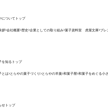
やについて
トップ
挨拶
会社概要
歴史
企業としての取り組み
菓子資料室 虎屋文庫
プレ
子を知る
トップ
子とは
とらやの菓子づくり
とらやの羊羹
和菓子暦
和菓子をめぐる小
らせ
トップ