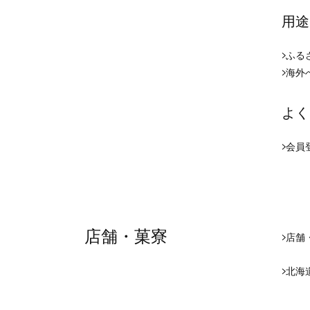
用途
ふる
海外
よく
会員
店舗・菓寮
店舗
北海