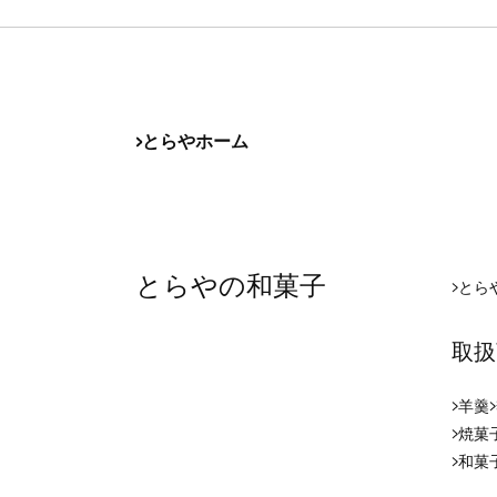
とらやホーム
とらやの和菓子
とら
取扱
羊羹
焼菓
和菓