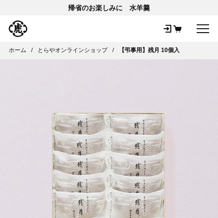
帰省のお楽しみに 水羊羹
メ
ホーム
とらやオンラインショップ
【弔事用】残月 10個入