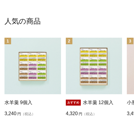
人気の商品
1
2
3
水羊羹 9個入
水羊羹 12個入
小
3,240
4,320
3,4
円
（税込）
円
（税込）