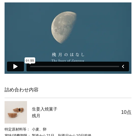
詰め合わせ内容
生姜入焼菓子
10
点
残月
特定原材料等
小麦、卵
賞味/消費期限
製造から21日、到着日から10日前後