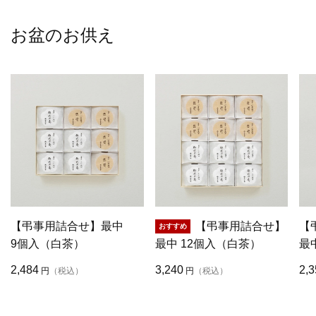
お盆のお供え
【弔事用詰合せ】最中
【弔事用詰合せ】
【
9個入（白茶）
最中 12個入（白茶）
最
2,484
3,240
2,3
円
（税込）
円
（税込）