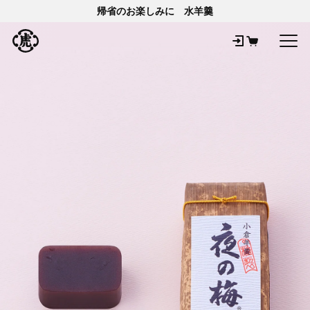
帰省のお楽しみに 水羊羹
メ